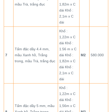
mầu Trà, trắng đục
1,82m x C
dài Khổ :
2,1m x C
dài
Khổ :
1,22m x C
dài Khổ :
Tấm đặc dầy 4.4 mm,
1.56 m x C
7
mầu Xanh hồ, Trắng
dài Khổ :
M2
580.000
trong, mầu Trà, trắng đục
1,82m x C
dài Khổ :
2,1m x C
dài
Khổ :
1,22m x C
dài Khổ :
Tấm đặc dầy 5 mm, mầu
1,56m x C
8
Xanh hồ, Trắng trong,
dài Khổ :
M2