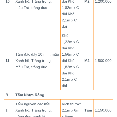
10
Xanh hồ, Trắng trong,
dài Khổ :
M2
1.200.000
mầu Trà, trắng đục
1,82m x C
dài Khổ :
2,1m x C
dài
Khổ :
1,22m x C
dài Khổ :
Tấm đặc dầy 10 mm, mầu
1,56m x C
11
Xanh hồ, Trắng trong,
dài Khổ :
M2
1.500.000
mầu Trà, trắng đục
1,82m x C
dài Khổ :
2,1m x C
dài
B
Tấm Nhựa Rỗng
Tấm nguyên các mầu:
Kích thước:
1
Xanh hồ, Trắng trong,
2,1m x 6m
Tấm
1.150.000
trắng đục, xanh lá
x 5mm