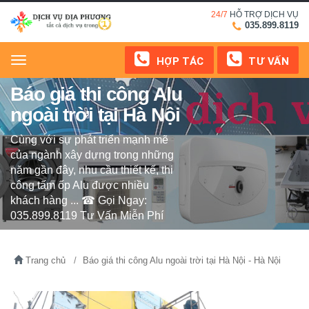
24/7
HỖ TRỢ DỊCH VỤ
035.899.8119
HỢP TÁC
TƯ VẤN
Menu
Báo giá thi công Alu
ngoài trời tại Hà Nội
Cùng với sự phát triển mạnh mẽ
của ngành xây dựng trong những
năm gần đây, nhu cầu thiết kế, thi
công tấm ốp Alu được nhiều
khách hàng ... ☎ Gọi Ngay:
035.899.8119 Tư Vấn Miễn Phí
Trang chủ
Báo giá thi công Alu ngoài trời tại Hà Nội - Hà Nội