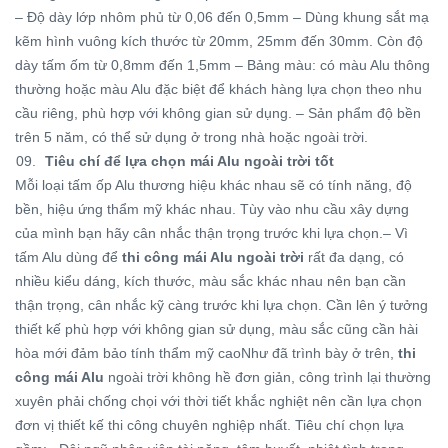
– Độ dày lớp nhôm phủ từ 0,06 đến 0,5mm – Dùng khung sắt mạ
kẽm hình vuông kích thước từ 20mm, 25mm đến 30mm. Còn độ
dày tấm ốm từ 0,8mm đến 1,5mm – Bảng màu: có màu Alu thông
thường hoặc màu Alu đặc biệt để khách hàng lựa chọn theo nhu
cầu riêng, phù hợp với không gian sử dụng. – Sản phẩm độ bền
trên 5 năm, có thể sử dụng ở trong nhà hoặc ngoài trời.
Tiêu chí để lựa chọn mái Alu ngoài trời tốt
Mỗi loại tấm ốp Alu thương hiệu khác nhau sẽ có tính năng, độ
bền, hiệu ứng thẩm mỹ khác nhau. Tùy vào nhu cầu xây dựng
của mình bạn hãy cân nhắc thận trọng trước khi lựa chọn.– Vì
tấm Alu dùng để
thi công mái Alu ngoài trời
rất đa dạng, có
nhiều kiểu dáng, kích thước, màu sắc khác nhau nên bạn cần
thận trọng, cân nhắc kỹ càng trước khi lựa chọn. Cần lên ý tưởng
thiết kế phù hợp với không gian sử dụng, màu sắc cũng cần hài
hòa mới đảm bảo tính thẩm mỹ caoNhư đã trình bày ở trên,
thi
công mái Alu
ngoài trời không hề đơn giản, công trình lại thường
xuyên phải chống chọi với thời tiết khắc nghiệt nên cần lựa chọn
đơn vị thiết kế thi công chuyên nghiệp nhất. Tiêu chí chọn lựa