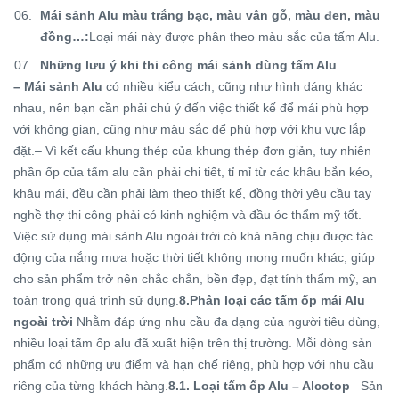
Mái sảnh Alu màu trắng bạc, màu vân gỗ, màu đen, màu
đồng…:
Loại mái này được phân theo màu sắc của tấm Alu.
Những lưu ý khi thi công mái sảnh dùng tấm Alu
– Mái sảnh Alu
có nhiều kiểu cách, cũng như hình dáng khác
nhau, nên bạn cần phải chú ý đến việc thiết kế để mái phù hợp
với không gian, cũng như màu sắc để phù hợp với khu vực lắp
đặt.– Vì kết cấu khung thép của khung thép đơn giản, tuy nhiên
phần ốp của tấm alu cần phải chi tiết, tỉ mỉ từ các khâu bắn kéo,
khâu mái, đều cần phải làm theo thiết kế, đồng thời yêu cầu tay
nghề thợ thi công phải có kinh nghiệm và đầu óc thẩm mỹ tốt.–
Việc sử dụng mái sảnh Alu ngoài trời có khả năng chịu được tác
động của nắng mưa hoặc thời tiết không mong muốn khác, giúp
cho sản phẩm trở nên chắc chắn, bền đẹp, đạt tính thẩm mỹ, an
toàn trong quá trình sử dụng.
8.Phân loại các tấm ốp mái Alu
ngoài trời
Nhằm đáp ứng nhu cầu đa dạng của người tiêu dùng,
nhiều loại tấm ốp alu đã xuất hiện trên thị trường. Mỗi dòng sản
phẩm có những ưu điểm và hạn chế riêng, phù hợp với nhu cầu
riêng của từng khách hàng.
8.1. Loại tấm ốp Alu – Alcotop
– Sản