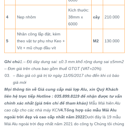
6000
Kích thước:
4
Nẹp nhôm
38mm x
cây
210.000
6000
Nhân công lắp đặt, kèm
5
theo vật tư phụ như Keo +
M2
130.000
Vít + mũ chụp đầu vít
Ghi chú
1.– Độ dày dung sai: ±0.3 mm.khổ rộng dung sai ±5mm
2
– Đơn giá trên chưa bao gồm thuế GTGT (VAT=10%).
– Báo giá có giá trị từ ngày 11/05/2017 cho đến khi có báo
giá mới
Mọi thông tin về Giá cung cấp mái lợp Alu, xin Quý Khách
liên hệ trực tiếp Hotline : 035.899.8119 để nhận được tư vấn
chính xác nhất (giá trên chỉ để tham khảo)
Mẫu Mái hiên Alu
cao cấp cho các nhà máy KCN
4.Tổng hợp các mẫu Mái Alu
ngoài trời đẹp và cao cấp nhất năm 2022
Dưới đây là 19 mẫu
Mái Alu ngoài trời đẹp nhất năm 2021 do công ty Chúng tôi chúng