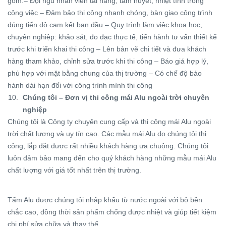
gồm:– Đội ngũ nhân viên tài năng, tâm huyết, nhiệt tình trong
công việc – Đảm bảo thi công nhanh chóng, bàn giao công trình
đúng tiến độ cam kết ban đầu – Quy trình làm việc khoa học,
chuyên nghiệp: khảo sát, đo đạc thực tế, tiến hành tư vấn thiết kế
trước khi triển khai thi công – Lên bản vẽ chi tiết và đưa khách
hàng tham khảo, chỉnh sửa trước khi thi công – Báo giá hợp lý,
phù hợp với mặt bằng chung của thị trường – Có chế độ bảo
hành dài hạn đối với công trình mình thi công
Chúng tôi – Đơn vị thi công mái Alu ngoài trời chuyên
nghiệp
Chúng tôi là Công ty chuyên cung cấp và thi công mái Alu ngoài
trời chất lượng và uy tín cao. Các mẫu mái Alu do chúng tôi thi
công, lắp đặt được rất nhiều khách hàng ưa chuộng. Chúng tôi
luôn đảm bảo mang đến cho quý khách hàng những mẫu mái Alu
chất lượng với giá tốt nhất trên thị trường.
Tấm Alu được chúng tôi nhập khẩu từ nước ngoài với bộ bền
chắc cao, đồng thời sản phẩm chống được nhiệt và giúp tiết kiệm
chi phí sửa chữa và thay thế.