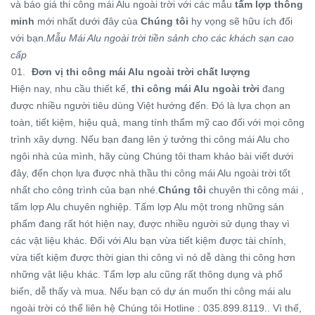
và báo giá thi công mái Alu ngoài trời với các mẫu
tấm lợp thông
minh
mới nhất dưới đây của
Chúng tôi
hy vọng sẽ hữu ích đối
với bạn.
Mẫu Mái Alu ngoài trời tiền sảnh cho các khách sạn cao
cấp
Đơn vị thi công mái Alu ngoài trời chất lượng
Hiện nay, nhu cầu thiết kế,
thi công mái Alu ngoài trời
đang
được nhiều người tiêu dùng Việt hướng đến. Đó là lựa chọn an
toàn, tiết kiệm, hiệu quả, mang tính thẩm mỹ cao đối với mọi công
trình xây dựng. Nếu bạn đang lên ý tưởng thi công mái Alu cho
ngôi nhà của mình, hãy cùng Chúng tôi tham khảo bài viết dưới
đây, đển chọn lựa được nhà thầu thi công mái Alu ngoài trời tốt
nhất cho công trình của bạn nhé.
Chúng tôi
chuyên thi công mái ,
tấm lợp Alu chuyên nghiệp. Tấm lợp Alu một trong những sản
phẩm đang rất hót hiện nay, được nhiều người sử dụng thay vì
các vật liệu khác. Đối với Alu bạn vừa tiết kiệm được tài chính,
vừa tiết kiệm được thời gian thi công vì nó dễ dàng thi công hơn
những vật liệu khác. Tấm lợp alu cũng rất thông dụng và phổ
biến, dễ thấy và mua. Nếu bạn có dự án muốn thi công mái alu
ngoài trời có thể liên hệ Chúng tôi Hotline : 035.899.8119.. Vì thế,