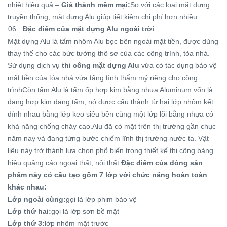
nhiệt hiệu quả –
Giá thành mềm mại:
So với các loại mặt dựng
truyền thống, mặt dựng Alu giúp tiết kiệm chi phí hơn nhiều.
Đặc điểm của mặt dựng Alu ngoài trời
Mặt dựng Alu là tấm nhôm Alu bọc bên ngoài mặt tiền, được dùng
thay thế cho các bức tường thô sơ của các công trình, tòa nhà.
Sử dụng dịch vụ
thi công mặt dựng Alu
vừa có tác dụng bảo vệ
mặt tiền của tòa nhà vừa tăng tính thẩm mỹ riêng cho công
trìnhCòn tấm Alu là tấm ốp hợp kim bằng nhựa Aluminum vốn là
dạng hợp kim dạng tấm, nó được cấu thành từ hai lớp nhôm kết
dính nhau bằng lớp keo siêu bền cùng một lớp lõi bằng nhựa có
khả năng chống cháy cao.Alu đã có mặt trên thị trường gần chục
năm nay và đang từng bước chiếm lĩnh thị trường nước ta. Vật
liệu này trở thành lựa chọn phổ biến trong thiết kế thi công bảng
hiệu quảng cáo ngoại thất, nội thất.
Đặc điểm của dòng sản
phẩm này có cấu tạo gồm 7 lớp với chức năng hoàn toàn
khác nhau:
Lớp ngoài cùng:
gọi là lớp phim bảo vệ
Lớp thứ hai:
gọi là lớp sơn bề mặt
Lớp thứ 3:
lớp nhôm mặt trước