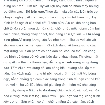
Mặt dựng Alu có ưu điểm gì mà ngày càng được nhiều người tin
dùng như thế? Tìm hiểu kỹ vật liệu này bạn sẽ nhận thấy những
ưu điểm sau:–
Độ bền cao:
Theo đánh giá của các kiến trúc sư
chuyên nghiệp, Alu rất bền, có thể chống chịu tốt trước mọi loại
hình khắc nghiệt của thời tiết. Thêm nữa, Alu có khả năng hạn
chế tối đa sự ăn mòn do hóa chất, chống rêu mốc, giảm bám bụi,
cách nhiệt, chống cháy nổ tốt, tính năng chịu lực lớn. –
Thi công
đơn giản:
Vì trọng lượng của Alu nhẹ hơn nhiều so với các vật
liệu kim loại khác nên giảm một cách đáng kể trọng lượng của
mặt dựng Alu. Sản phẩm có tính đàn hồi cao, có thể uốn cong,
tạo hình dễ dàng với vô vàn kiểu dáng khác nhau. Thi công mặt
dựng Alu vì thế mà thuận tiện, dễ dàng –
Tính năng ứng dụng
cao:
Tấm Alu được dùng để làm bảng hiệu quảng cáo, ốp mặt
tiền, làm vách ngăn, trang trí nội ngoại thất… Bề mặt Alu bóng
đẹp, bằng phẳng tạo cảm giác sang trọng, tinh tế, bạn có thể kết
hợp với nhiều vật liệu khác để gia tăng tính thẩm mỹ cho công
trình xây dựng –
Màu sắc đa dạng:
Giả gạch cổ, vân gỗ, vân đá
hoa cương, màu kim loại, màu trơn… phù hợp với mọi công trình
xây dựng – Sản phẩm có tính chống nắng tốt, cách âm, cách