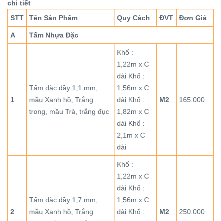
chi tiết
STT
Tên Sản Phẩm
Quy Cách
ĐVT
Đơn Giá
A
Tấm Nhựa Đặc
Khổ :
1,22m x C
dài Khổ :
Tấm đặc dầy 1,1 mm,
1,56m x C
1
mầu Xanh hồ, Trắng
dài Khổ :
M2
165.000
trong, mầu Trà, trắng đục
1,82m x C
dài Khổ :
2,1m x C
dài
Khổ :
1,22m x C
dài Khổ :
Tấm đặc dầy 1,7 mm,
1,56m x C
2
mầu Xanh hồ, Trắng
dài Khổ :
M2
250.000