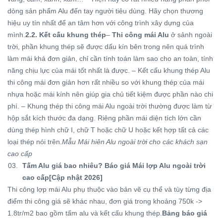
dòng sản phẩm Alu đến tay người tiêu dùng. Hãy chọn thương
hiệu uy tín nhất để an tâm hơn với công trình xây dựng của
mình.
2.2. Kết cấu khung thép
–
Thi công mái Alu
ở sảnh ngoài
trời, phần khung thép sẽ được dấu kín bên trong nên quá trình
làm mái khá đơn giản, chỉ cần tính toán làm sao cho an toàn, tính
năng chịu lực của mái tốt nhất là được. – Kết cấu khung thép Alu
thi công mái đơn giản hơn rất nhiều so với khung thép của mái
nhựa hoặc mái kính nên giúp gia chủ tiết kiệm được phần nào chi
phí. – Khung thép thi công mái Alu ngoài trời thường được làm từ
hộp sắt kích thước đa dạng. Riêng phần mái diện tích lớn cần
dùng thép hình chữ I, chữ T hoặc chữ U hoặc kết hợp tất cả các
loại thép nói trên.
Mẫu Mái hiên Alu ngoài trời cho các khách sạn
cao cấp
Tấm Alu giá bao nhiêu? Báo giá Mái lợp Alu ngoài trời
cao cấp[Cập nhật 2026]
Thi công lợp mái Alu phụ thuộc vào bản vẽ cụ thể và tùy từng địa
điểm thi công giá sẽ khác nhau, đơn giá trong khoảng 750k ->
1.8tr/m2 bao gồm tấm alu và kết cấu khung thép.
Bảng báo giá