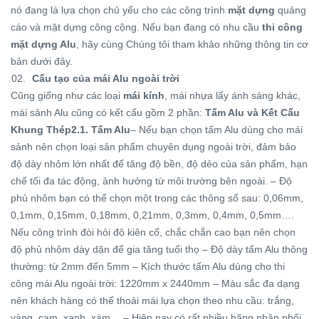
nó đang là lựa chọn chủ yếu cho các công trình
mặt dựng
quảng
cáo và mặt dựng công cộng. Nếu bạn đang có nhu cầu
thi công
mặt dựng Alu
, hãy cùng Chúng tôi tham khảo những thông tin cơ
bản dưới đây.
Cấu tạo của mái Alu ngoài trời
Cũng giống như các loại
mái kính
, mái nhựa lấy ánh sáng khác,
mái sảnh Alu cũng có kết cấu gồm 2 phần:
Tấm Alu và Kết Cấu
Khung Thép
2.1. Tấm Alu
– Nếu bạn chọn tấm Alu dùng cho mái
sảnh nên chọn loại sản phẩm chuyên dụng ngoài trời, đảm bảo
độ dày nhôm lớn nhất để tăng độ bền, độ dẻo của sản phẩm, hạn
chế tối đa tác động, ảnh hưởng từ môi trường bên ngoài. – Độ
phủ nhôm bạn có thể chọn một trong các thông số sau: 0,06mm,
0,1mm, 0,15mm, 0,18mm, 0,21mm, 0,3mm, 0,4mm, 0,5mm….
Nếu công trình đòi hỏi độ kiên cố, chắc chắn cao bạn nên chọn
độ phủ nhôm dày dặn để gia tăng tuổi thọ – Độ dày tấm Alu thông
thường: từ 2mm đến 5mm – Kích thước tấm Alu dùng cho thi
công mái Alu ngoài trời: 1220mm x 2440mm – Màu sắc đa dạng
nên khách hàng có thể thoải mái lựa chọn theo nhu cầu: trắng,
vàng, cam, xanh, xám… – Hiện nay có rất nhiều hãng phân phối